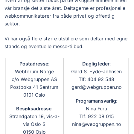
hvert år og setter fokus på de viktigste emnene innen
vår bransje det siste året. Deltagerne er profesjonelle
webkommunikatører fra både privat og offentlig
sektor.
Vi har også flere større utstillere som deltar med egne
stands og eventuelle messe-tilbud.
Postadresse
:
Daglig leder
:
Webforum Norge
Gard S. Eyde-Johnsen
c/o Webgruppen AS
Tlf: 404 92 548
Postboks 41 Sentrum
gard@webgruppen.no
0101 Oslo
Programansvarlig
:
Besøksadresse
:
Nina Furu
Strandgaten 19, vis-a-
Tlf: 922 08 015
vis Oslo S
nina@webgruppen.no
0150 Oslo