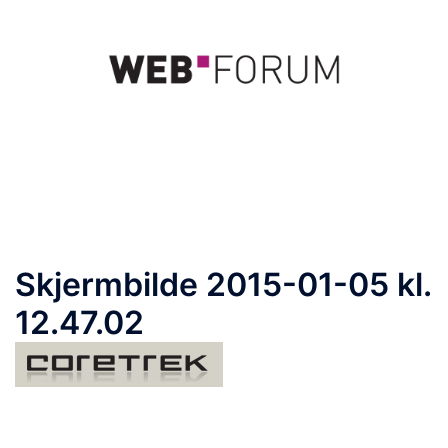
Hopp
til
innhold
Toggle
menu
Skjermbilde 2015-01-05 kl.
12.47.02