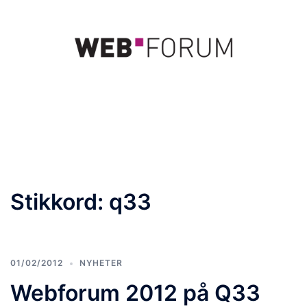
Hopp
til
innhold
Toggle
menu
Stikkord:
q33
01/02/2012
NYHETER
Webforum 2012 på Q33