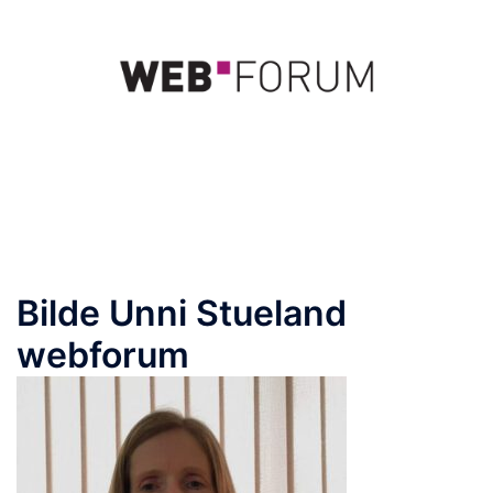
Hopp
til
innhold
Toggle
menu
Bilde Unni Stueland
webforum